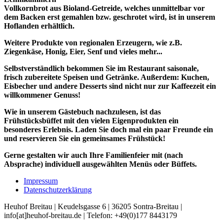
Vollkornbrot aus Bioland-Getreide, welches unmittelbar vor
dem Backen erst gemahlen bzw. geschrotet wird, ist in unserem
Hoflanden erhältlich.
Weitere Produkte von regionalen Erzeugern, wie z.B.
Ziegenkäse, Honig, Eier, Senf und vieles mehr...
Selbstverständlich bekommen Sie im Restaurant saisonale,
frisch zubereitete Speisen und Getränke. Außerdem: Kuchen,
Eisbecher und andere Desserts sind nicht nur zur Kaffeezeit ein
willkommener Genuss!
Wie in unserem Gästebuch nachzulesen, ist das
Frühstücksbüffet mit den vielen Eigenprodukten ein
besonderes Erlebnis. Laden Sie doch mal ein paar Freunde ein
und reservieren Sie ein gemeinsames Frühstück!
Gerne gestalten wir auch Ihre Familienfeier mit (nach
Absprache) individuell ausgewählten Menüs oder Büffets.
Impressum
Datenschutzerklärung
Heuhof Breitau | Keudelsgasse 6 | 36205 Sontra-Breitau |
info[at]heuhof-breitau.de | Telefon: +49(0)177 8443179